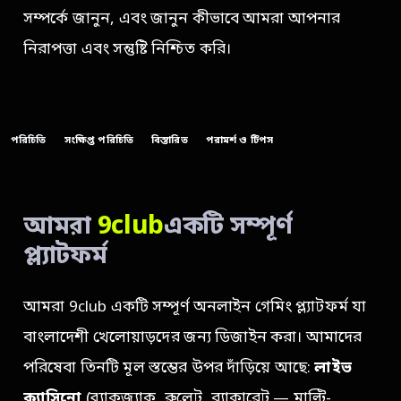
সম্পর্কে জানুন, এবং জানুন কীভাবে আমরা আপনার
নিরাপত্তা এবং সন্তুষ্টি নিশ্চিত করি।
পরিচিতি
সংক্ষিপ্ত পরিচিতি
বিস্তারিত
পরামর্শ ও টিপস
আমরা
9club
একটি সম্পূর্ণ
প্ল্যাটফর্ম
আমরা 9club একটি সম্পূর্ণ অনলাইন গেমিং প্ল্যাটফর্ম যা
বাংলাদেশী খেলোয়াড়দের জন্য ডিজাইন করা। আমাদের
পরিষেবা তিনটি মূল স্তম্ভের উপর দাঁড়িয়ে আছে:
লাইভ
ক্যাসিনো
(ব্ল্যাকজ্যাক, রুলেট, ব্যাকারেট — মাল্টি-