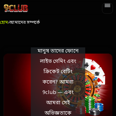
দৃষ্টিভঙ্গি
9club
আপনি কি জানতেন
হোম
›
আমাদের সম্পর্কে
যে বাংলাদেশে
প্রতিদিন লক্ষ লক্ষ
মানুষ তাদের ফোনে
লাইভ গেমিং এবং
ক্রিকেট বেটিং
করেন? আমরা
9club — এবং
আমরা সেই
অভিজ্ঞতাকে