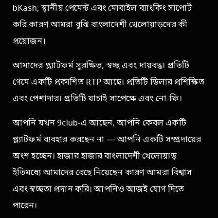
bKash, স্থানীয় পেমেন্ট এবং মোবাইল ব্যাংকিং সাপোর্ট
করি কারণ আমরা বুঝি বাংলাদেশী খেলোয়াড়দের কী
প্রয়োজন।
আমাদের প্ল্যাটফর্ম সুরক্ষিত, স্বচ্ছ এবং দায়বদ্ধ। প্রতিটি
গেমে একটি প্রকাশিত RTP আছে। প্রতিটি ডিলার প্রশিক্ষিত
এবং পেশাদার। প্রতিটি যাচাই সাপেক্ষে এবং নো-ফি।
আপনি যখন 9club-এ আছেন, আপনি কেবল একটি
প্ল্যাটফর্ম ব্যবহার করছেন না — আপনি একটি সম্প্রদায়ের
অংশ হচ্ছেন। হাজার হাজার বাংলাদেশী খেলোয়াড়
ইতিমধ্যে আমাদের বেছে নিয়েছেন কারণ আমরা বিশ্বাস
এবং স্বচ্ছতা প্রদান করি। আপনিও আজই যোগ দিতে
পারেন।