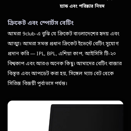
হ্যান্ড এবং পরিষ্কার নিয়ম
ক্রিকেট এবং স্পোর্টস বেটিং
আমরা 9club-এ বুঝি যে ক্রিকেট বাংলাদেশের হৃদয় এবং
আত্মা। আমরা সমস্ত প্রধান ক্রিকেট ইভেন্টে বেটিং সুযোগ
প্রদান করি — IPL, BPL, এশিয়া কাপ, আইসিসি টি-২০
বিশ্বকাপ এবং আরও অনেক কিছু। আমাদের বেটিং বাজার
বিস্তৃত এবং আপডেট করা হয়, সিঙ্গেল ম্যাচ বেট থেকে
সিরিজ বিজয়ী পূর্বাভাস পর্যন্ত।