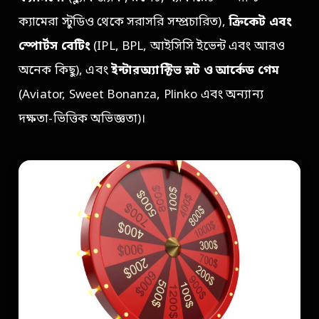
ক্যামেরা স্টুডিও থেকে সরাসরি সম্প্রচারিত),
ক্রিকেট এবং
স্পোর্টস বেটিং
(IPL, BPL, আইসিসি ইভেন্ট এবং আরও
অনেক কিছু), এবং
ইন্টারঅ্যাক্টিভ স্লট ও আর্কেড গেম
(Aviator, Sweet Bonanza, Plinko এবং অন্যান্য
দক্ষতা-ভিত্তিক অভিজ্ঞতা)।