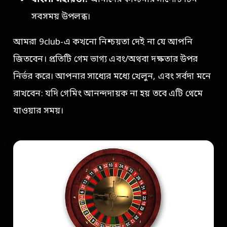
সবসময় উপলব্ধ।
আমরা 9club-এ কখনো নিশ্চয়তা দেই না যে আপনি
জিতবেন। প্রতিটি গেম ভাগ্য এবং/অথবা দক্ষতার উপর
নির্ভর করে। আপনার সাধ্যের মধ্যে খেলুন, এবং সর্বদা মনে
রাখবেন: যদি গেমিং আনন্দদায়ক না হয় তবে এটি থেমে
যাওয়ার সময়।