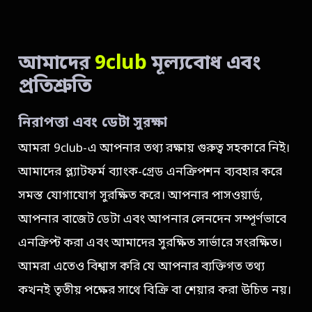
আমাদের
9club
মূল্যবোধ এবং
প্রতিশ্রুতি
নিরাপত্তা এবং ডেটা সুরক্ষা
আমরা 9club-এ আপনার তথ্য রক্ষায় গুরুত্ব সহকারে নিই।
আমাদের প্ল্যাটফর্ম ব্যাংক-গ্রেড এনক্রিপশন ব্যবহার করে
সমস্ত যোগাযোগ সুরক্ষিত করে। আপনার পাসওয়ার্ড,
আপনার বাজেট ডেটা এবং আপনার লেনদেন সম্পূর্ণভাবে
এনক্রিপ্ট করা এবং আমাদের সুরক্ষিত সার্ভারে সংরক্ষিত।
আমরা এতেও বিশ্বাস করি যে আপনার ব্যক্তিগত তথ্য
কখনই তৃতীয় পক্ষের সাথে বিক্রি বা শেয়ার করা উচিত নয়।